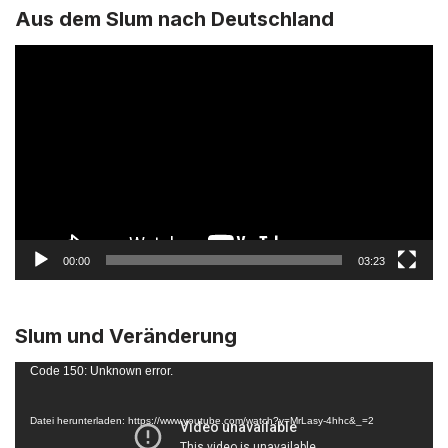
Aus dem Slum nach Deutschland
V
i
d
e
o
-
P
l
a
00:00
03:23
y
e
r
Slum und Veränderung
V
Code 150: Unknown error.
i
d
Datei herunterladen: https://www.youtube.com/watch?v=MrLasy-4hhc&_=2
e