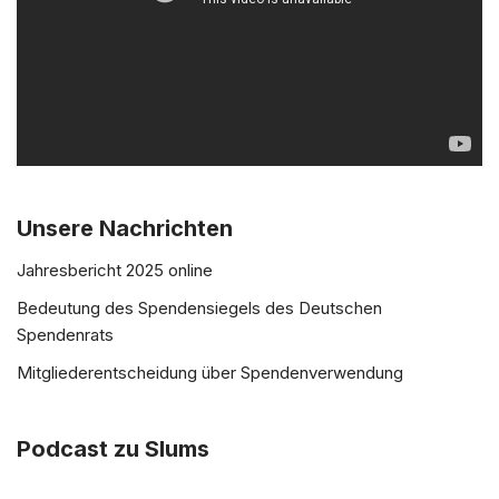
o
-
P
l
a
y
e
r
Unsere Nachrichten
Jahresbericht 2025 online
Bedeutung des Spendensiegels des Deutschen
Spendenrats
Mitgliederentscheidung über Spendenverwendung
Podcast zu Slums