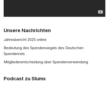
l
a
y
e
r
Unsere Nachrichten
Jahresbericht 2025 online
Bedeutung des Spendensiegels des Deutschen
Spendenrats
Mitgliederentscheidung über Spendenverwendung
Podcast zu Slums